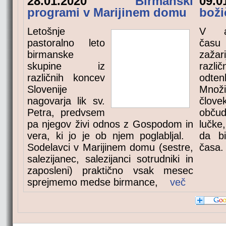
28.01.2020
Birmanski
09.
programi v Marijinem domu
boži
Letošnje
V a
pastoralno leto
čas
birmanske
zaž
skupine iz
različ
različnih koncev
odten
Slovenije
Množi
nagovarja lik sv.
člove
Petra, predvsem
občud
pa njegov živi odnos z Gospodom in
lučke,
vera, ki jo je ob njem poglabljal.
da bi
Sodelavci v Marijinem domu (sestre,
časa
salezijanec, salezijanci sotrudniki in
zaposleni) praktično vsak mesec
sprejmemo medse birmance,
več