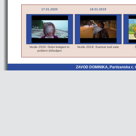
8.2015
17.01.2020
18.01.2019
tniški teden na
Vezilo 2020: Dobri kristjani in
Vezilo 2019: Svetost tudi zate
ledu
pošteni državljani
ZAVOD DOMINIKA, Partizanska c. 6,