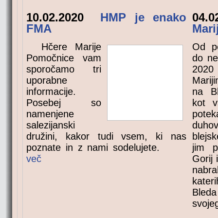
10.02.2020
HMP je enako
04.
FMA
Mari
Hčere Marije
Od pe
Pomočnice vam
do ne
sporočamo tri
202
uporabne
Marij
informacije.
na Bl
Posebej so
kot v
namenjene
potek
salezijanski
duhov
družini, kakor tudi vsem, ki nas
blejs
poznate in z nami sodelujete.
jim p
več
Gorij
nabra
kateri
Bleda
svoje