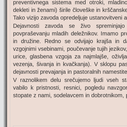
preventivnega sistema med otroki, mladin
dekleti in ženami) širile človeške in krščanske
Tako vizijo zavoda opredeljuje ustanovitveni a
Dejavnosti zavoda se živo spreminjajo
povpraševanju mladih deležnikov. Imamo pr
in družine. Redno se odvijajo krajša in d
vzgojnimi vsebinami, poučevanje tujih jezikov
urice, glasbena vzgoja za najmlajše, oživlja
vezenja, šivanja in kvačkanja). V sklopu pa
dejavnosti prevajanja in pastoralnih namestite
V raznolikem delu srečujemo ljudi vseh sta
vabilo k pristnosti, resnici, pogledu navzg
stopate z nami, sodelavcem in dobrotnikom