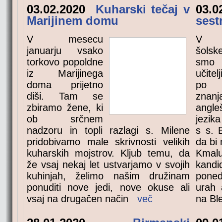
03.02.2020
Kuharski tečaj v
03.
Marijinem domu
sest
V mesecu
V l
januarju vsako
šols
torkovo popoldne
smo
iz Marijinega
učitel
doma prijetno
po o
diši. Tam se
znanj
zbiramo žene, ki
angle
ob srčnem
jezik
nadzoru in topli razlagi s. Milene
s s. 
pridobivamo male skrivnosti velikih
da bi
kuharskih mojstrov. Kljub temu, da
Kmalu
že vsaj nekaj let ustvarjamo v svojih
kand
kuhinjah, želimo našim družinam
pone
ponuditi nove jedi, nove okuse ali
urah 
vsaj na drugačen način
več
na B