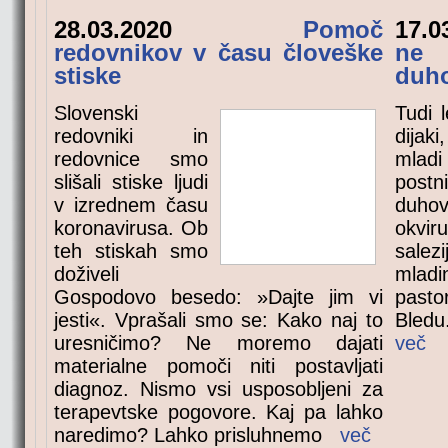
28.03.2020
Pomoč
17.0
redovnikov v času človeške
ne 
stiske
duho
Slovenski
Tudi 
redovniki in
dijaki
redovnice smo
mladi
slišali stiske ljudi
postn
v izrednem času
duhov
koronavirusa. Ob
okviru
teh stiskah smo
salez
doživeli
mladi
Gospodovo besedo: »Dajte jim vi
past
jesti«. Vprašali smo se: Kako naj to
Bledu
uresničimo? Ne moremo dajati
več
materialne pomoči niti postavljati
diagnoz. Nismo vsi usposobljeni za
terapevtske pogovore. Kaj pa lahko
naredimo? Lahko prisluhnemo
več